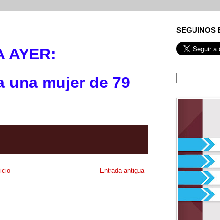
SEGUINOS 
A AYE
R:
a una mujer de 79
nicio
Entrada antigua