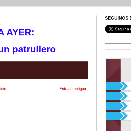
SEGUINOS 
A AYE
R:
n patrullero
nicio
Entrada antigua