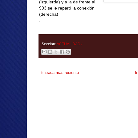
(izquierda) y a la de frente al
903 se le reparó la conexión
(derecha)
.
Sección:
ACTUALIDAD /
Entrada más reciente
I