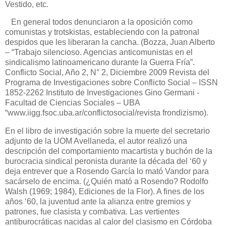
Vestido, etc.
En general todos denunciaron a la oposición como
comunistas y trotskistas, estableciendo con la patronal
despidos que les liberaran la cancha. (Bozza, Juan Alberto
– “Trabajo silencioso. Agencias anticomunistas en el
sindicalismo latinoamericano durante la Guerra Fría”.
Conflicto Social, Año 2, N° 2, Diciembre 2009 Revista del
Programa de Investigaciones sobre Conflicto Social – ISSN
1852-2262 Instituto de Investigaciones Gino Germani -
Facultad de Ciencias Sociales – UBA
“www.iigg.fsoc.uba.ar/conflictosocial/revista frondizismo).
En el libro de investigación sobre la muerte del secretario
adjunto de la UOM Avellaneda, el autor realizó una
descripción del comportamiento macartista y buchón de la
burocracia sindical peronista durante la década del ‘60 y
deja entrever que a Rosendo García lo mató Vandor para
sacárselo de encima. (¿Quién mató a Rosendo? Rodolfo
Walsh (1969; 1984), Ediciones de la Flor). A fines de los
años ‘60, la juventud ante la alianza entre gremios y
patrones, fue clasista y combativa. Las vertientes
antiburocráticas nacidas al calor del clasismo en Córdoba