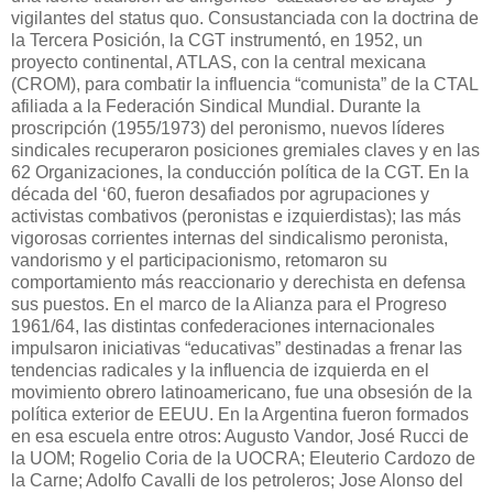
vigilantes del status quo. Consustanciada con la doctrina de
la Tercera Posición, la CGT instrumentó, en 1952, un
proyecto continental, ATLAS, con la central mexicana
(CROM), para combatir la influencia “comunista” de la CTAL
afiliada a la Federación Sindical Mundial. Durante la
proscripción (1955/1973) del peronismo, nuevos líderes
sindicales recuperaron posiciones gremiales claves y en las
62 Organizaciones, la conducción política de la CGT. En la
década del ‘60, fueron desafiados por agrupaciones y
activistas combativos (peronistas e izquierdistas); las más
vigorosas corrientes internas del sindicalismo peronista,
vandorismo y el participacionismo, retomaron su
comportamiento más reaccionario y derechista en defensa
sus puestos. En el marco de la Alianza para el Progreso
1961/64, las distintas confederaciones internacionales
impulsaron iniciativas “educativas” destinadas a frenar las
tendencias radicales y la influencia de izquierda en el
movimiento obrero latinoamericano, fue una obsesión de la
política exterior de EEUU. En la Argentina fueron formados
en esa escuela entre otros: Augusto Vandor, José Rucci de
la UOM; Rogelio Coria de la UOCRA; Eleuterio Cardozo de
la Carne; Adolfo Cavalli de los petroleros; Jose Alonso del