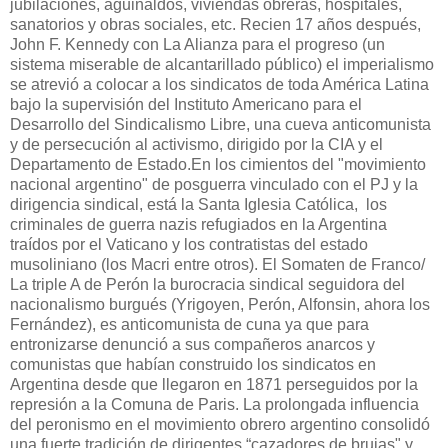
jubilaciones, aguinaldos, viviendas obreras, hospitales,
sanatorios y obras sociales, etc. Recien 17 años después,
John F. Kennedy con La Alianza para el progreso (un
sistema miserable de alcantarillado público) el imperialismo
se atrevió a colocar a los sindicatos de toda América Latina
bajo la supervisión del Instituto Americano para el
Desarrollo del Sindicalismo Libre, una cueva anticomunista
y de persecución al activismo, dirigido por la CIA y el
Departamento de Estado.En los cimientos del "movimiento
nacional argentino" de posguerra vinculado con el PJ y la
dirigencia sindical, está la Santa Iglesia Católica, los
criminales de guerra nazis refugiados en la Argentina
traídos por el Vaticano y los contratistas del estado
musoliniano (los Macri entre otros). El Somaten de Franco/
La triple A de Perón la burocracia sindical seguidora del
nacionalismo burgués (Yrigoyen, Perón, Alfonsin, ahora los
Fernández), es anticomunista de cuna ya que para
entronizarse denunció a sus compañeros anarcos y
comunistas que habían construido los sindicatos en
Argentina desde que llegaron en 1871 perseguidos por la
represión a la Comuna de Paris. La prolongada influencia
del peronismo en el movimiento obrero argentino consolidó
una fuerte tradición de dirigentes “cazadores de brujas" y