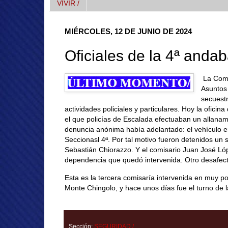
VIVIR /
MIÉRCOLES, 12 DE JUNIO DE 2024
Oficiales de la 4ª anda
La Comi
Asuntos 
secuest
actividades policiales y particulares. Hoy la oficin
el que policías de Escalada efectuaban un allanam
denuncia anónima había adelantado: el vehículo er
Seccionasl 4ª. Por tal motivo fueron detenidos un su
Sebastián Chiorazzo. Y el comisario Juan José Lóp
dependencia que quedó intervenida. Otro desafectado
Esta es la tercera comisaría intervenida en muy po
Monte Chingolo, y hace unos días fue el turno de 
Sección:
SEGURIDAD /