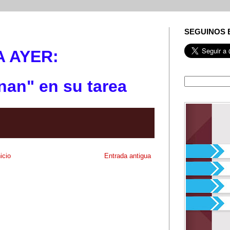
SEGUINOS 
A AYE
R:
nan" en su tarea
nicio
Entrada antigua