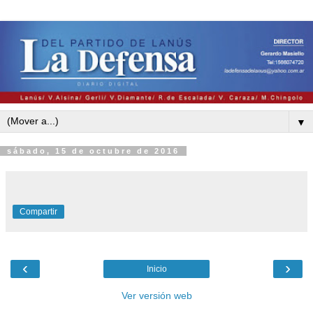
▼
sábado, 15 de octubre de 2016
Compartir
‹
›
Inicio
Ver versión web