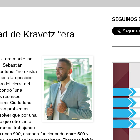
SEGUINOS 
ad de Kravetz “era
z, era marketing
d, Sebastián
anterior “no existía
só a la oposición
n del cierre del
contró “una
s recursos
uridad Ciudadana
 con problemas
solver que por una
ó que otro tanto
ntramos trabajando
s unas 900, estaban funcionando entre 500 y