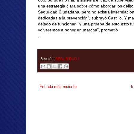
600, porque no había sistema eficaz de supervisió
una estrategia clara sobre cómo abordar los delitos
Seguridad Ciudadana, pero no existía interrelació
dedicadas a la prevención”, subrayó Castillo. Y m
dejado de funcionar, “y una prueba de esto esto fu
volveremos a poner en marcha”, prometió
.
Sección:
SEGURIDAD /
Entrada más reciente
I