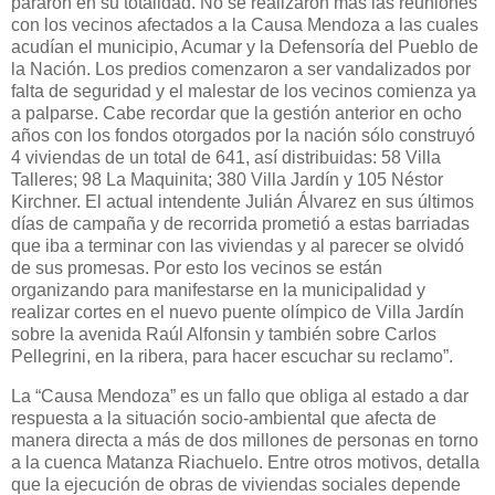
pararon en su totalidad. No se realizaron más las reuniones
con los vecinos afectados a la Causa Mendoza a las cuales
acudían el municipio, Acumar y la Defensoría del Pueblo de
la Nación. Los predios comenzaron a ser vandalizados por
falta de seguridad y el malestar de los vecinos comienza ya
a palparse. Cabe recordar que la gestión anterior en ocho
años con los fondos otorgados por la nación sólo construyó
4 viviendas de un total de 641, así distribuidas: 58 Villa
Talleres; 98 La Maquinita; 380 Villa Jardín y 105 Néstor
Kirchner. El actual intendente Julián Álvarez en sus últimos
días de campaña y de recorrida prometió a estas barriadas
que iba a terminar con las viviendas y al parecer se olvidó
de sus promesas. Por esto los vecinos se están
organizando para manifestarse en la municipalidad y
realizar cortes en el nuevo puente olímpico de Villa Jardín
sobre la avenida Raúl Alfonsin y también sobre Carlos
Pellegrini, en la ribera, para hacer escuchar su reclamo”.
La “Causa Mendoza” es un fallo que obliga al estado a dar
respuesta a la situación socio-ambiental que afecta de
manera directa a más de dos millones de personas en torno
a la cuenca Matanza Riachuelo. Entre otros motivos, detalla
que la ejecución de obras de viviendas sociales depende