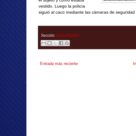
el sujeto y cómo estaba
vestido. Luego la policía
siguió al caco mediante las cámaras de seguridad 
Sección:
SEGURIDAD /
Entrada más reciente
I