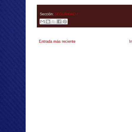
Sección:
SEGURIDAD /
Entrada más reciente
I