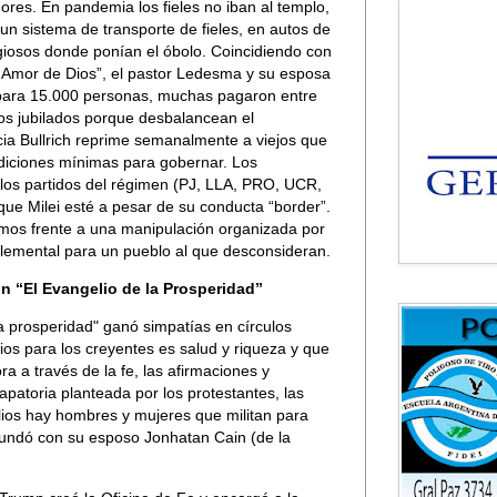
ores. En pandemia los fieles no iban al templo,
 un sistema de transporte de fieles, en autos de
eligiosos donde ponían el óbolo. Coincidiendo con
 Amor de Dios”, el pastor Ledesma y su esposa
o para 15.000 personas, muchas pagaron entre
os jubilados porque desbalancean el
ia Bullrich reprime semanalmente a viejos que
diciones mínimas para gobernar. Los
 los partidos del régimen (PJ, LLA, PRO, UCR,
 que Milei esté a pesar de su conducta “border”.
mos frente a una manipulación organizada por
 elemental para un pueblo al que desconsideran.
n “El Evangelio de la Prosperidad”
a prosperidad" ganó simpatías en círculos
dios para los creyentes es salud y riqueza y que
 a través de la fe, las afirmaciones y
apatoria planteada por los protestantes, las
lios hay hombres y mujeres que militan para
fundó con su esposo Jonhatan Cain (de la