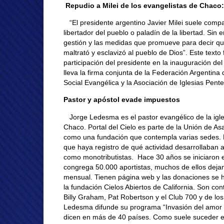
Repudio a Milei de los evangelistas de Chaco:
“El presidente argentino Javier Milei suele comp
libertador del pueblo o paladín de la libertad. Si
gestión y las medidas que promueve para decir q
maltrató y esclavizó al pueblo de Dios”. Este texto
participación del presidente en la inauguración d
lleva la firma conjunta de la Federación Argentina 
Social Evangélica y la Asociación de Iglesias Pent
Pastor y apóstol evade impuestos
Jorge Ledesma es el pastor evangélico de la igles
Chaco. Portal del Cielo es parte de la Unión de As
como una fundación que contempla varias sedes. 
que haya registro de qué actividad desarrollaban
como monotributistas. Hace 30 años se iniciaron e
congrega 50.000 aportistas, muchos de ellos dej
mensual. Tienen página web y las donaciones se
la fundación Cielos Abiertos de California. Son con
Billy Graham, Pat Robertson y el Club 700 y de lo
Ledesma difunde su programa “Invasión del amor d
dicen en más de 40 países. Como suele suceder en