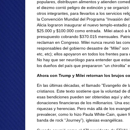
populares, distribuyen alimentos y atienden comed
el diezmo corrió peligro de extinción y se organizó
otros integrantes, para llevarlos a los servicios r
la Convención Mundial del Programa “Invasión del
Alicia lograron inaugurar el nuevo templo-estadi
$25.000 y $100.000 como entrada. Milei atacó a l
presupuesto cobrando $370.015 mensuales. Patric
reclaman en Congreso. Milei nunca reunió las con
responsables del gobierno desastre de “Milei” son
etc, etc); ellos apoyaron en todos los frentes para
No hay que ser neurólogo para entender que esta
los dueños del país que prepararon “un chirolita”
Ahora con Trump y Milei retornan los brujos co
En las últimas décadas, el llamado "Evangelio de l
cristianos. Este texto sostiene que la voluntad de 
esas bendiciones pueden ser obtenidas aquí y ahora
donaciones financieras de los millonarios. Una esc
riquezas y herencias. Pero más allá de los evange
prevalecer, como lo hizo Paula White-Cain, quien 
banda de rock “Journey”), iglesias evangélicas.