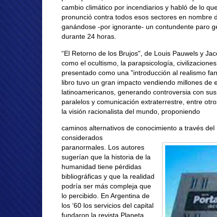
cambio climático por incendiarios y habló de lo q
pronunció contra todos esos sectores en nombre de
ganándose -por ignorante- un contundente paro ge
durante 24 horas.
“El Retorno de los Brujos", de Louis Pauwels y Jac
como el ocultismo, la parapsicología, civilizacione
presentado como una "introducción al realismo fan
libro tuvo un gran impacto vendiendo millones de 
latinoamericanos, generando controversia con sus 
paralelos y comunicación extraterrestre, entre otr
la visión racionalista del mundo, proponiendo
caminos alternativos de conocimiento a través de
considerados
paranormales. Los autores
sugerían que la historia de la
humanidad tiene pérdidas
bibliográficas y que la realidad
podría ser más compleja que
lo percibido. En Argentina de
los ‘60 los servicios del capital
fundaron la revista Planeta,