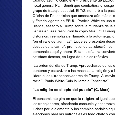
Cuando asumió como el 47º presidente de EEUU, T
fiscal general Pam Bondi que combatiera el sesgo
grupo de trabajo especial. El 7/2, nombró a la pas
Oficina de Fe, decisión que amenaza aún más el sa
y Estado vigente en EEUU. Patricia White es una t
Blanca, asesoró a Trump sobre la mudanza de la 
Jerusalén; esa resolución la copió Milei. “El Evan
distorsión: reemplaza el llamado a la auto-negaci
“en el valle de lágrimas”. Exige se presenten deseo
deseos de la carne”, prometiendo satisfacción con
personales aquí y ahora. Esta enseñanza convierte
satisface deseos, en lugar de un dios reflexivo.
La orden del día de Trump: Aprovecharse de los ev
punteros y esclavizar a las masas a la religión y 
lidera a los ultraconservadores de Trump. Al movim
racial”, Paula White-Cain lo llama el "anticristo".
"La religión es el opio del pueblo" (C. Marx)
El pensamiento gira en que la religión, al igual qu
los trabajadores, ofreciendo consuelo y esperanz
luchas por lo elemental y los cambios sociales aqu
elecciones para las patronales es todo chato y co