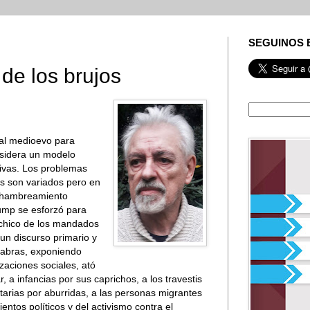
SEGUINOS 
 de los brujos
 al medioevo para
sidera un modelo
ivas. Los problemas
s son variados pero en
el hambreamiento
ump se esforzó para
 chico de los mandados
 un discurso primario y
labras, exponiendo
zaciones sociales, ató
 a infancias por sus caprichos, a los travestis
itarias por aburridas, a las personas migrantes
entos políticos y del activismo contra el