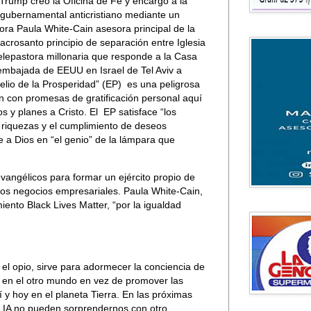
rump creó la Oficina de Fe y encargó a la
 gubernamental anticristiano mediante un
tora Paula White-Cain asesora principal de la
crosanto principio de separación entre Iglesia
elepastora millonaria que responde a la Casa
embajada de EEUU en Israel de Tel Aviv a
gelio de la Prosperidad” (EP) es una peligrosa
ón con promesas de gratificación personal aquí
s y planes a Cristo. El EP satisface “los
 riquezas y el cumplimiento de deseos
 a Dios en “el genio” de la lámpara que
angélicos para formar un ejército propio de
a los negocios empresariales. Paula White-Cain,
iento Black Lives Matter, “por la igualdad
e el opio, sirve para adormecer la conciencia de
a en el otro mundo en vez de promover las
í y hoy en el planeta Tierra. En las próximas
n IA no pueden sorprendernos con otro