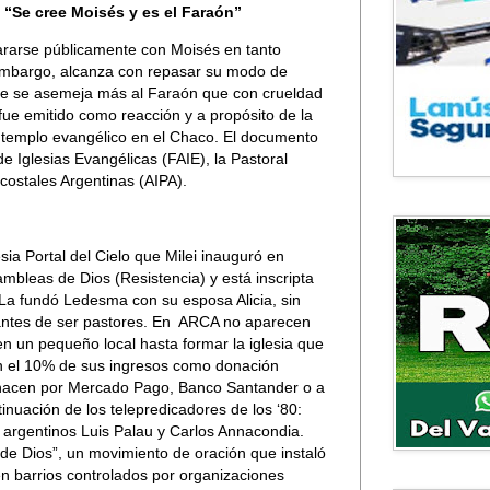
 “Se cree Moisés y es el Faraón”
ararse públicamente con Moisés en tanto
n embargo, alcanza con repasar su modo de
ue se asemeja más al Faraón que con crueldad
 fue emitido como reacción y a propósito de la
el templo evangélico en el Chaco. El documento
de Iglesias Evangélicas (FAIE), la Pastoral
ecostales Argentinas (AIPA).
ia Portal del Cielo que Milei inauguró en
ambleas de Dios (Resistencia) y está inscripta
La fundó Ledesma con su esposa Alicia, sin
 antes de ser pastores. En ARCA no aparecen
n un pequeño local hasta formar la iglesia que
an el 10% de sus ingresos como donación
 hacen por Mercado Pago, Banco Santander o a
tinuación de los telepredicadores de los ‘80:
s argentinos Luis Palau y Carlos Annacondia.
e Dios”, un movimiento de oración que instaló
 barrios controlados por organizaciones