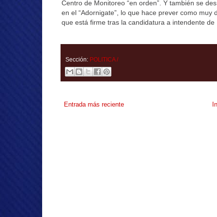
Centro de Monitoreo “
en orden”. Y también se desm
en el “Adornigate”, lo que hace prever como muy d
que está firme tras la candidatura a intendente d
Sección:
POLITICA /
Entrada más reciente
I