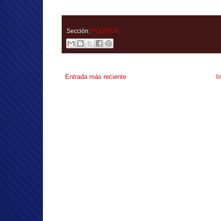
Sección:
POLITICA /
Entrada más reciente
I