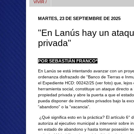
VIVIR /
MARTES, 23 DE SEPTIEMBRE DE 2025
"En Lanús hay un ataqu
privada"
POR SEBASTIÁN FRANCO*
En Lanús se está intentando avanzar con un proy
ordenanza disfrazado de “Banco de Tierras e Inmu
el Expediente HCD: 00242/25 (ver foto) que, lejos
herramienta social, constituye un ataque directo a 
propiedad privada y abre la puerta a que el estado
pueda disponer de inmuebles privados bajo la exc
“abandono” o la “vacancia”.
¿Qué significa esto en la práctica? El artículo 6° 
autoriza al ejecutivo municipal a intervenir sobre 
en estado de abandono y hasta tomar posesión te