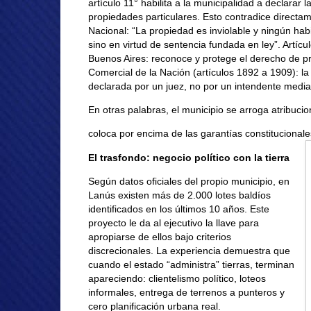
artículo 11° habilita a la municipalidad a declarar l
propiedades particulares. Esto contradice directame
Nacional: “La propiedad es inviolable y ningún hab
sino en virtud de sentencia fundada en ley”. Artícu
Buenos Aires: reconoce y protege el derecho de pr
Comercial de la Nación (artículos 1892 a 1909): la
declarada por un juez, no por un intendente media
En otras palabras, el municipio se arroga atribuci
coloca por encima de las garantías constitucionale
El trasfondo: negocio político con la tierra
Según datos oficiales del propio municipio, en
Lanús existen más de 2.000 lotes baldíos
identificados en los últimos 10 años. Este
proyecto le da al ejecutivo la llave para
apropiarse de ellos bajo criterios
discrecionales. La experiencia demuestra que
cuando el estado “administra” tierras, terminan
apareciendo: clientelismo político, loteos
informales, entrega de terrenos a punteros y
cero planificación urbana real.