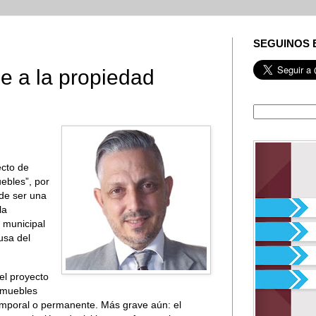
SEGUINOS 
e a la propiedad
ecto de
ebles”, por
 de ser una
la
 municipal
usa del
del proyecto
inmuebles
mporal o permanente. Más grave aún: el