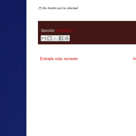
(*) De Acción por la Libertad
Sección:
OPINIÓN /
Entrada más reciente
I