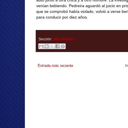
auto junto a otra chica y a otro hombre. La inves
venían bebiendo. Pedreira aguardó al juicio en pris
que se comprobó había violado, volvió a verse benef
para conducir por diez años.
Sección:
SEGURIDAD /
Entrada más reciente
I