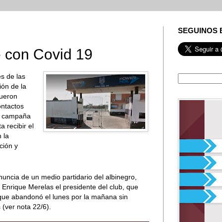
SEGUINOS 
e con Covid 19
s de las
ión de la
fueron
ontactos
de campaña
a recibir el
 la
ción y
uncia de un medio partidario del albinegro,
 Enrique Merelas el presidente del club, que
que abandonó el lunes por la mañana sin
 (ver nota 22/6).