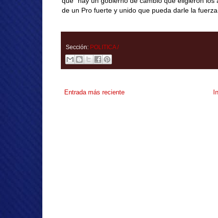
que “hay un gobierno de cambio que eligieron los 
de un Pro fuerte y unido que pueda darle la fuerza
Sección:
POLITICA /
Entrada más reciente
I