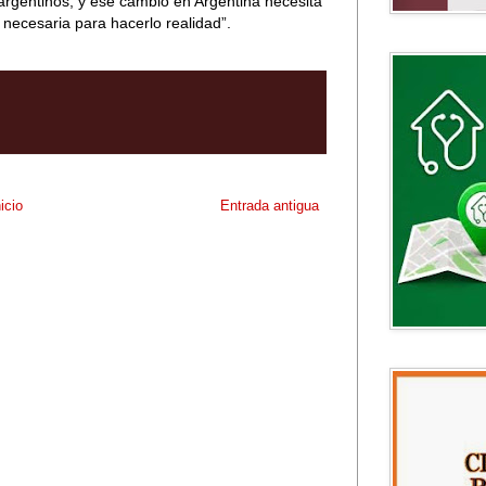
argentinos, y ese cambio en Argentina necesita
 necesaria para hacerlo realidad”.
nicio
Entrada antigua