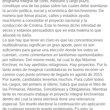
programa integral de corto, mediano y largo plazo,
constituye una de las patas sobre las cuales debe asentarse
la acción política, social y económica del kirchnerismo. De
manera que llenar plazas, calles y estadios ayuda
muchísimo a consolidar el proyecto nacional y la
conducción de Cristina. Esto lo hemos dicho infinidad de
veces y estamos persuadidos que en esta materia lo que
abunda no daña.
Lo que hay que tener en claro es que las concentraciones
multitudinarias significan un gran aporte, pero no son
suficientes para ganar una elección donde los votos se
cuentan, -como comentamos en tantísimas oportunidades-
por millones. Del mismo modo, tal cual lo dijo Máximo
Kirchner, no hay apellidos milagrosos. Hay proyectos. Por lo
tanto antes de imaginar candidaturas es bueno recorrer un
camino cuyo punto primero de llegada es agosto de 2015.
Por suerte, candidatos tenemos muchos. Para cubrir todos
los cargos, del primero al último, habrá que pasar el filtro de
las Primarias, Abiertas, Simultáneas y Obligatorias. Mientras
tanto es necesario trabajar el proyecto integral kirchnerista
dentro del cual la tarea electoral tiene una relevancia
especial. Sin triunfo electoral la continuación y/o aplicación
de cualquier proyecto queda postergada. Es más: la