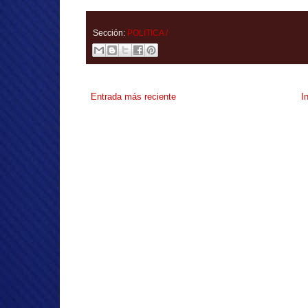
Sección:
POLITICA /
Entrada más reciente
I