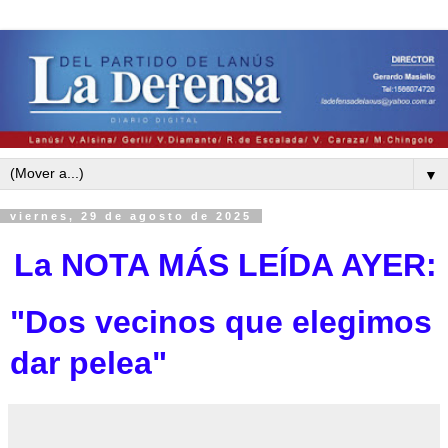
▼
viernes, 29 de agosto de 2025
La NOTA MÁS LEÍDA AYE
R:
"Dos vecinos que elegimos
dar pelea"