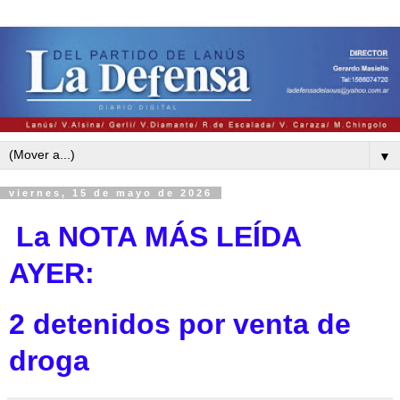
▼
viernes, 15 de mayo de 2026
La NOTA MÁS LEÍDA
AYE
R:
2 detenidos por venta de
droga