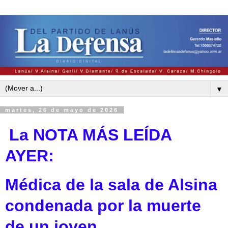
▼
martes, 26 de mayo de 2026
La NOTA MÁS LEÍDA
AYE
R:
Médica de la sala de Alsina
condenada por la muerte
de un joven