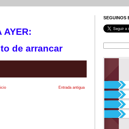
SEGUINOS 
A AYE
R:
to de arrancar
nicio
Entrada antigua