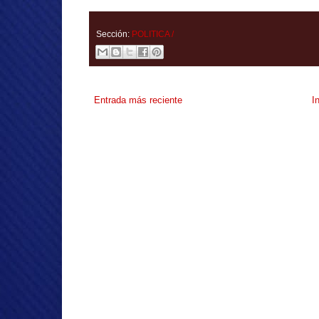
Sección:
POLITICA /
Entrada más reciente
I