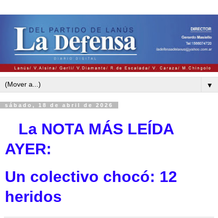
▼
sábado, 18 de abril de 2026
La NOTA MÁS LEÍDA
AYE
R:
Un colectivo chocó: 12
heridos