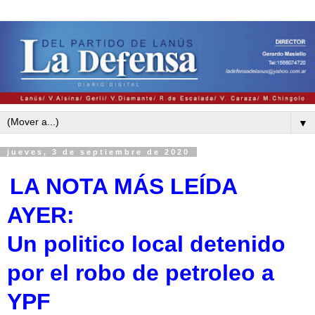
▼
jueves, 3 de septiembre de 2020
LA NOTA MÁS LEÍDA
AYER:
Un politico local detenido
por el robo de petroleo a
YPF