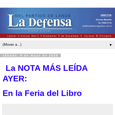
▼
sábado, 9 de mayo de 2026
La NOTA MÁS LEÍDA
AYE
R:
En la Feria del Libro