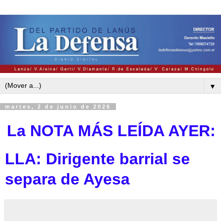
▼
martes, 2 de junio de 2026
La NOTA MÁS LEÍDA AYE
R:
LLA: Dirigente barrial se
separa de Ayesa