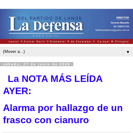
▼
sábado, 27 de junio de 2026
La NOTA MÁS LEÍDA
AYE
R:
Alarma por hallazgo de un
frasco con cianuro