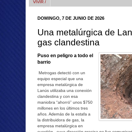
VIVIR /
DOMINGO, 7 DE JUNIO DE 2026
Una metalúrgica de La
gas clandestina
Puso en peligro a todo el
barrio
Metrogas detectó con un
equipo especial que una
empresa metalúrgica de
Lanús utilizaba una conexión
clandestina y con esa
maniobra “ahorró” unos $750
millones en los últimos tres
años. Además de la estafa a
la distribuidora de gas, la
empresa metalúrgica en
cuestión –cuya dirección precisa no fue comunicad