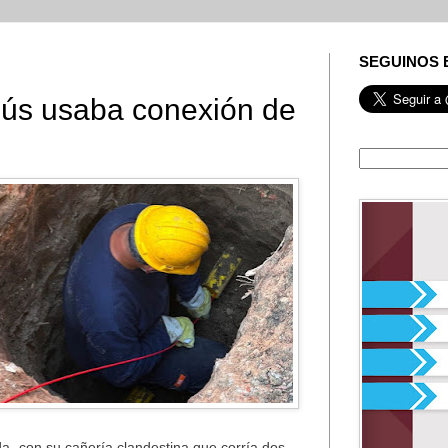
SEGUINOS 
nús usaba conexión de
a- con su cañería clandestina que corría dos